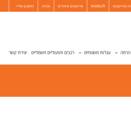
ת ופרויקטים
NobleLift
פרויקטים מיוחדים
אודות
החשבון שלי
הרמה
עגלות משטחים
רכבים תפעוליים חשמליים
יצירת קשר