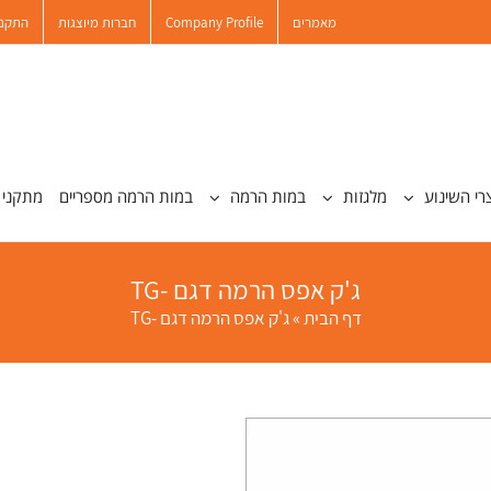
מאמרים
Company Profile
חברות מיוצגות
התקנו
רי השינוע
מלגזות
במות הרמה
במות הרמה מספריים
מתקני 
ג'ק אפס הרמה דגם -TG
דף הבית
»
ג'ק אפס הרמה דגם -TG