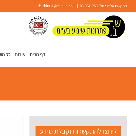
Ski
התקשרו אלינו : טל':
03-9341260
|
sb-shinua@shinua.co.il
t
conten
פתח סרגל נגישות
דף הבית
אודות
כל מוצ
ליחצו להתקשרות וקבלת מידע