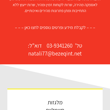
לאספקה מהירה, שרות לקוחות זמין ומהיר, שרות ייעוץ ללא
התחייבות ומתן פתרונות מהירים ואיכותיים.
– – – לקבלת מידע ופרטים נוספים לחצו כאן – – –
טל'
03-9341260
דוא"ל:
natali77@bezeqint.net
מלגזות