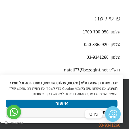
פרטי קשר:
טלפון:
1700-700-956
טלפון:
050-3365920
טלפון:
03-9341260
דוא"ל:
natali77@bezeqint.net
ש.ב. פתרונות שינוע בע"מ | מלגזות, עגלות משטחים, במות הרמה וכל מוצרי
השינוע
אנו משתמשים בקובצי Cookie כדי לשפר את חוויית המשתמש שלך.
המשך השימוש באתר מהווה הסכמה לשימוש בקובצי עוגיות.
050-3365920
אישור
מדיניות הפרטיות
1700-700-956
ניווט
03-9341260