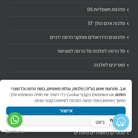
מלגזות חשמליות DS
מלגזה אדם הולך ST
מלגזונים הידראולים ומתקני הרמה ידניים
סל הרמה למלגזה סל הרמה למוניטור
מאריכים למלגזה
ש.ב. פתרונות שינוע בע"מ | מלגזות, עגלות משטחים, במות הרמה וכל מוצרי
מתקני הרמה בוואקום
השינוע
אנו משתמשים בקובצי Cookie כדי לשפר את חוויית המשתמש שלך.
המשך השימוש באתר מהווה הסכמה לשימוש בקובצי עוגיות.
מתקני הרמה לזכוכיות
אישור
מנוף קרן מתקני הרמה על ידי מנוף
מדיניות הפרטיות
ניווט
מנופי קרן חשמליים מיוחדים