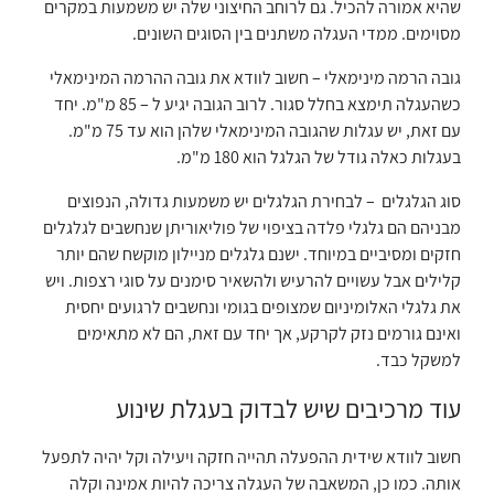
שהיא אמורה להכיל. גם לרוחב החיצוני שלה יש משמעות במקרים
מסוימים. ממדי העגלה משתנים בין הסוגים השונים.
גובה הרמה מינימאלי – חשוב לוודא את גובה ההרמה המינימאלי
כשהעגלה תימצא בחלל סגור. לרוב הגובה יגיע ל – 85 מ"מ. יחד
עם זאת, יש עגלות שהגובה המינימאלי שלהן הוא עד 75 מ"מ.
בעגלות כאלה גודל של הגלגל הוא 180 מ"מ.
סוג הגלגלים – לבחירת הגלגלים יש משמעות גדולה, הנפוצים
מבניהם הם גלגלי פלדה בציפוי של פוליאוריתן שנחשבים לגלגלים
חזקים ומסיביים במיוחד. ישנם גלגלים מניילון מוקשח שהם יותר
קלילים אבל עשויים להרעיש ולהשאיר סימנים על סוגי רצפות. ויש
את גלגלי האלומיניום שמצופים בגומי ונחשבים לרגועים יחסית
ואינם גורמים נזק לקרקע, אך יחד עם זאת, הם לא מתאימים
למשקל כבד.
עוד מרכיבים שיש לבדוק בעגלת שינוע
חשוב לוודא שידית ההפעלה תהייה חזקה ויעילה וקל יהיה לתפעל
אותה. כמו כן, המשאבה של העגלה צריכה להיות אמינה וקלה