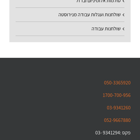
סולמות אלומיניום וברזל
שולחנות ועגלות עבודה מנירוסטה
שולחנות עבודה
050-3365920
1700-700-956
03-9341260
052-9667880
פקס :9341294 -03