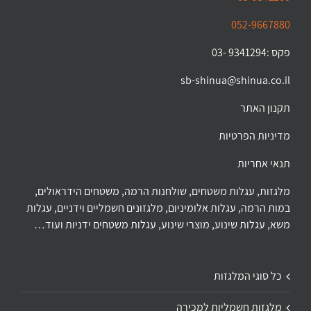
052-9667880
פקס :9341294 -03
sb-shinua@shinua.co.il
תקנון האתר
מדיניות הפרטיות
תנאי אחריות
מלגזות, עגלות משטחים, שולחנות הרמה, משטחים הידראולים,
במות הרמה, עגלות אלומיניום, מלגזונים חשמליים וידניים, עגלות
משא, עגלות שינוע, מוצרי שינוע, עגלות משטחים ידניות ועוד…
כל סוגי המלגזות
מלגזות חשמליות למכירה