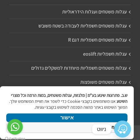
עגלות משטחים ועגלות הידראוליות
עגלות משטחים חשמליות לעבודה בשטח משובש
עגלות משטחים חשמליות דגם R
עגלות חשמליות eoslift
עגלות משטחים חשמליות מיוחדות למשקלים גדולים
עגלות משטחים משופצות
ש.ב. פתרונות שינוע בע"מ | מלגזות, עגלות משטחים, במות הרמה וכל מוצרי
תיקון ושיפוץ עגלת משטחים
השינוע
אנו משתמשים בקובצי Cookie כדי לשפר את חוויית המשתמש שלך.
המשך השימוש באתר מהווה הסכמה לשימוש בקובצי עוגיות.
אישור
מדיניות הפרטיות
ניווט
Copyright 2020 | All Rights Reserved | Powered by
internetit