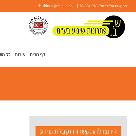
Ski
התקשרו אלינו : טל':
03-9341260
|
sb-shinua@shinua.co.il
t
conten
פתח סרגל נגישות
דף הבית
אודות
כל מוצ
ליחצו להתקשרות וקבלת מידע