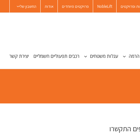
ת ופרויקטים
NobleLift
פרויקטים מיוחדים
אודות
החשבון שלי
הרמה
עגלות משטחים
רכבים תפעוליים חשמליים
יצירת קשר
פים התקשרו