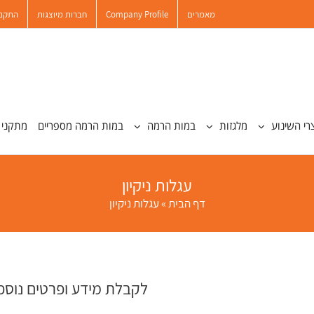
מאמרים
Company Profile
חברות מיוצגות
התקנו
רי השינוע
מלגזות
במות הרמה
במות הרמה מספריים
מתקני 
עגלות ניקיון
דף הבית
»
עגלות ניקיון
לקבלת מידע ופרטים נוס