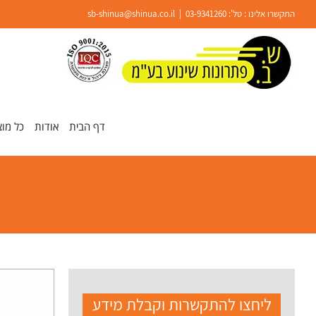
Ski
התקשרו אלינו : טל':
03-9341260
|
sb-shinua@shinua.co.il
t
conten
פתח סרגל נגישות
דף הבית
אודות
כל מוצ
ליחצו להתקשרות וקבלת מידע