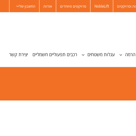
ת ופרויקטים
NobleLift
פרויקטים מיוחדים
אודות
החשבון שלי
הרמה
עגלות משטחים
רכבים תפעוליים חשמליים
יצירת קשר