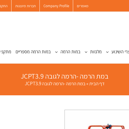
מאמרים
Company Profile
חברות מיוצגות
התקנו
רי השינוע
מלגזות
במות הרמה
במות הרמה מספריים
מתקני 
במת הרמה -הרמה לגובה JCPT3.9
דף הבית
»
במת הרמה -הרמה לגובה JCPT3.9