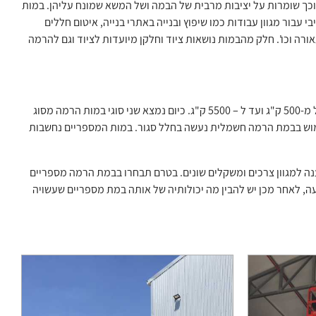
הרמה מספריים פועלות על ידי מנגנון של עמודי תמיכה מתקפלים בצורה של – "X", וכך שומרות על יציבות מרבית של הבמה ושל המשא שמונח עליהן. במות
ור מגוון עבודות כמו שיפוץ ובנייה באתרי בנייה, איטום חללים
רה וכו'. חלק מהבמות נושאות ציוד וחלקן מיועדות לציוד וגם להרמה
כל במת הרמה מגיעה בגודל אחר ומסוגלת לעלות לגובה מסוים ולשאת משקלים שונים החל מ-500 ק"ג ועד ל – 5500 ק"ג. כיום נמצא שני סוגי במות הרמה מסוג
ימוש בבמת הרמה חשמלית נעשה בחלל סגור. במות המספריים נחשבות
נה למגוון צרכים ומשקלים שונים. בטרם תבחרו בבמת הרמה מספריים
, לאחר מכן יש להבין מה יכולותיה של אותה במת מספריים שעשויה