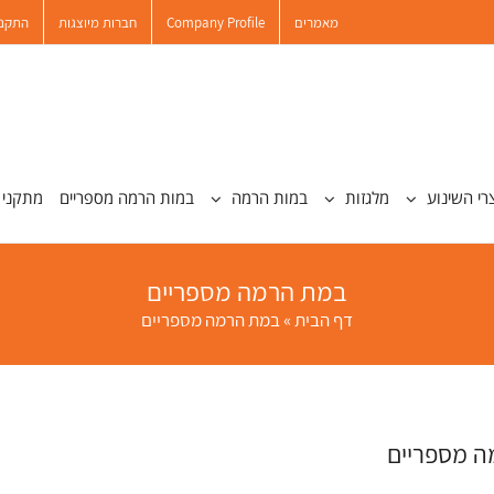
מאמרים
Company Profile
חברות מיוצגות
התקנו
רי השינוע
מלגזות
במות הרמה
במות הרמה מספריים
מתקני 
במת הרמה מספריים
דף הבית
»
במת הרמה מספריים
 מספריים