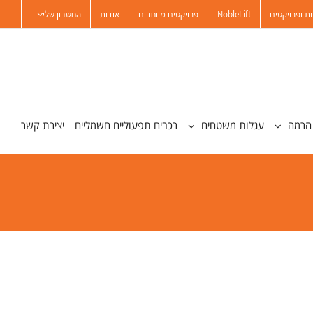
ת ופרויקטים
NobleLift
פרויקטים מיוחדים
אודות
החשבון שלי
הרמה
עגלות משטחים
רכבים תפעוליים חשמליים
יצירת קשר