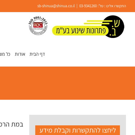
Ski
התקשרו אלינו : טל':
03-9341260
|
sb-shinua@shinua.co.il
t
conten
פתח סרגל נגישות
דף הבית
אודות
כל מוצ
במת הרמה
ליחצו להתקשרות וקבלת מידע