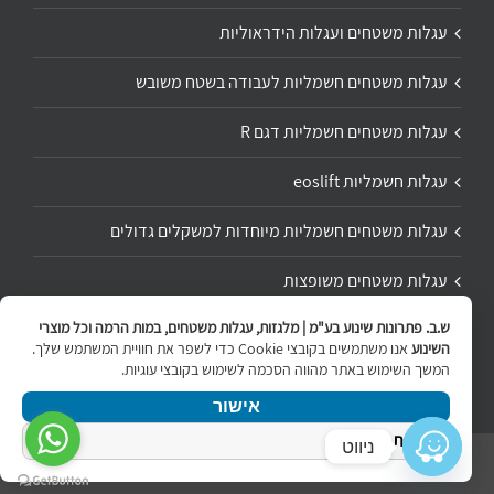
עגלות משטחים ועגלות הידראוליות
עגלות משטחים חשמליות לעבודה בשטח משובש
עגלות משטחים חשמליות דגם R
עגלות חשמליות eoslift
עגלות משטחים חשמליות מיוחדות למשקלים גדולים
עגלות משטחים משופצות
ש.ב. פתרונות שינוע בע"מ | מלגזות, עגלות משטחים, במות הרמה וכל מוצרי
תיקון ושיפוץ עגלת משטחים
השינוע
אנו משתמשים בקובצי Cookie כדי לשפר את חוויית המשתמש שלך.
המשך השימוש באתר מהווה הסכמה לשימוש בקובצי עוגיות.
אישור
מדיניות הפרטיות
ניווט
Copyright 2020 | All Rights Reserved | Powered by
internetit