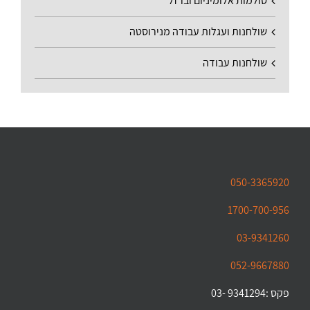
סולמות אלומיניום וברזל
שולחנות ועגלות עבודה מנירוסטה
שולחנות עבודה
050-3365920
1700-700-956
03-9341260
052-9667880
פקס :9341294 -03