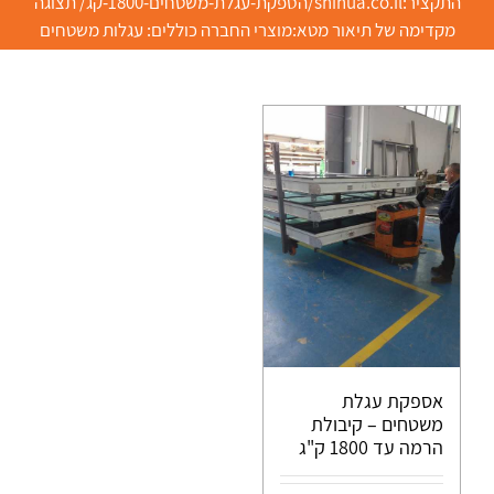
התקציר:shinua.co.il/הספקת-עגלת-משטחים-1800-קג/ תצוגה
מקדימה של תיאור מטא:מוצרי החברה כוללים: עגלות משטחים
אספקת עגלת
משטחים – קיבולת
הרמה עד 1800 ק"ג