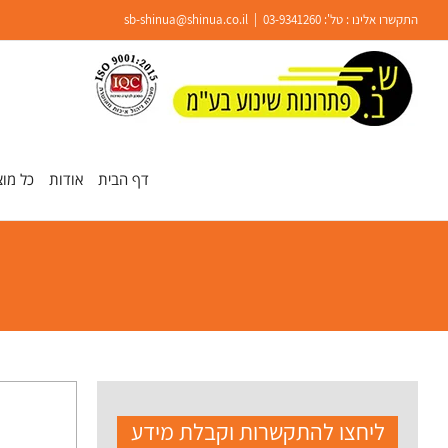
Ski
התקשרו אלינו : טל':
03-9341260
|
sb-shinua@shinua.co.il
t
conten
פתח סרגל נגישות
דף הבית
אודות
כל מוצ
ליחצו להתקשרות וקבלת מידע