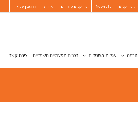
ת ופרויקטים
NobleLift
פרויקטים מיוחדים
אודות
החשבון שלי
הרמה
עגלות משטחים
רכבים תפעוליים חשמליים
יצירת קשר