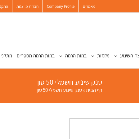
מאמרים
Company Profile
חברות מיוצגות
התקנו
רי השינוע
מלגזות
במות הרמה
במות הרמה מספריים
מתקני 
טנק שינוע חשמלי 50 טון
דף הבית
»
טנק שינוע חשמלי 50 טון