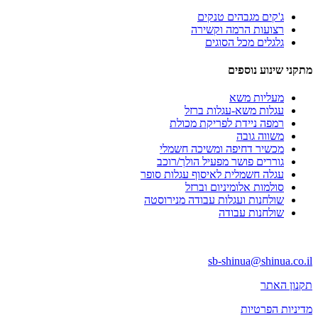
ג'קים מגבהים טנקים
רצועות הרמה וקשירה
גלגלים מכל הסוגים
מתקני שינוע נוספים
מעליות משא
עגלות משא-עגלות ברזל
רמפה ניידת לפריקת מכולת
משווה גובה
מכשיר דחיפה ומשיכה חשמלי
גוררים פושר מפעיל הולך/רוכב
עגלה חשמלית לאיסוף עגלות סופר
סולמות אלומיניום וברזל
שולחנות ועגלות עבודה מנירוסטה
שולחנות עבודה
:9341294 -03
sb-shinua@shinua.co.il
תקנון האתר
מדיניות הפרטיות