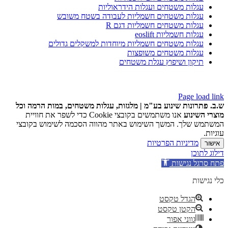
עגלות משטחים ועגלות הידראוליות
עגלות משטחים חשמליות לעבודה בשטח משובש
עגלות משטחים חשמליות דגם R
עגלות חשמליות eoslift
עגלות משטחים חשמליות מיוחדות למשקלים גדולים
עגלות משטחים משופצות
תיקון ושיפוץ עגלת משטחים
Copyright 2020 | All Rights Reserved | Powered by
internetit
Page load link
ש.ב. פתרונות שינוע בע"מ | מלגזות, עגלות משטחים, במות הרמה וכל
מוצרי השינוע
אנו משתמשים בקובצי Cookie כדי לשפר את חוויית
המשתמש שלך. המשך השימוש באתר מהווה הסכמה לשימוש בקובצי
עוגיות.
מדיניות הפרטיות
אישור
דילוג לתוכן
פתח סרגל נגישות
כלי נגישות
הגדל טקסט
הקטן טקסט
גווני אפור