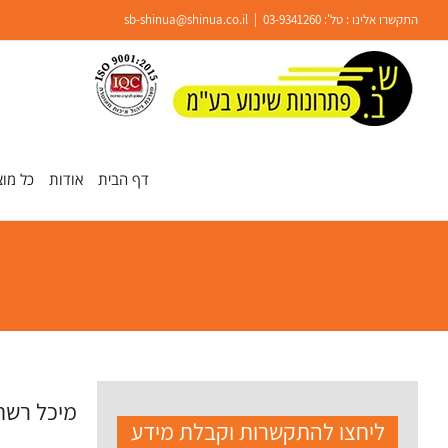
Ski
התקשרו אלינו : טל':
03-9341260
|
sb-shinua@shinua.co.il
t
conten
פתח סרגל נגישות
דף הבית
אודות
כל מוצ
מיכל רשת
ליחצו להתקשרות וקבלת מידע