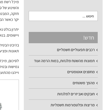
מיכל רשת מתק
והשינוע של ס
חזקה, המבטיח
יקר כאשר הם 
יתרון בולט נ
ויישומים. בנ
חדש!
בהיבט הבטיחו
רכבים תפעוליים חשמליים
תאונות ופציע
תמונות מהשטח מלגזות, במות הרמה ועוד
לסיכום, מיכל
גמישות ובטיח
מחסנים אוטומטיים
וייהנו מהתוע
מהפך משטחים
חובקים ואביזרים למלגזות
מריצות ופלטפורמות חשמליות