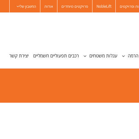
ת ופרויקטים
NobleLift
פרויקטים מיוחדים
אודות
החשבון שלי
הרמה
עגלות משטחים
רכבים תפעוליים חשמליים
יצירת קשר