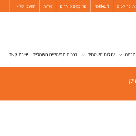
ת ופרויקטים
NobleLift
פרויקטים מיוחדים
אודות
החשבון שלי
הרמה
עגלות משטחים
רכבים תפעוליים חשמליים
יצירת קשר
יק