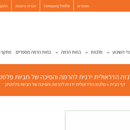
מאמרים
Company Profile
חברות מיוצגות
התקנו
רי השינוע
מלגזות
במות הרמה
במות הרמה מספריים
מתקני 
זה הדראולית ידנית להרמה והפיכה של חביות פלסט
דף הבית
»
מלגזה הדראולית ידנית להרמה והפיכה של חביות פלסטיק