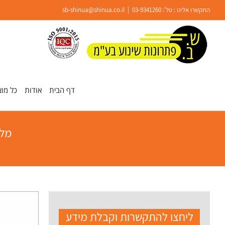
Ski
התקשרו אלינו : טל':
03-9341260
|
sb-shinua@shinua.co.il
t
conten
פתח סרגל נגישות
דף הבית
אודות
כל מוצ
מלג
ליחצו להתקשרות וקבלת מידע