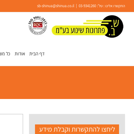
Ski
התקשרו אלינו : טל':
03-9341260
|
sb-shinua@shinua.co.il
t
conten
פתח סרגל נגישות
דף הבית
אודות
כל מוצ
ליחצו להתקשרות וקבלת מידע