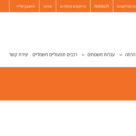
ת ופרויקטים
NobleLift
פרויקטים מיוחדים
אודות
החשבון שלי
הרמה
עגלות משטחים
רכבים תפעוליים חשמליים
יצירת קשר