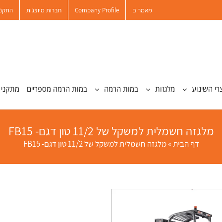
מאמרים
Company Profile
חברות מיוצגות
התקנו
רי השינוע
מלגזות
במות הרמה
במות הרמה מספריים
מתקני 
מלגזה חשמלית למשקל של 11/2 טון דגם- FB15
דף הבית
»
מלגזה חשמלית למשקל של 11/2 טון דגם- FB15