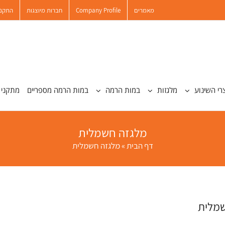
מאמרים
Company Profile
חברות מיוצגות
התקנו
רי השינוע
מלגזות
במות הרמה
במות הרמה מספריים
מתקני 
מלגזה חשמלית
דף הבית
»
מלגזה חשמלית
מלית