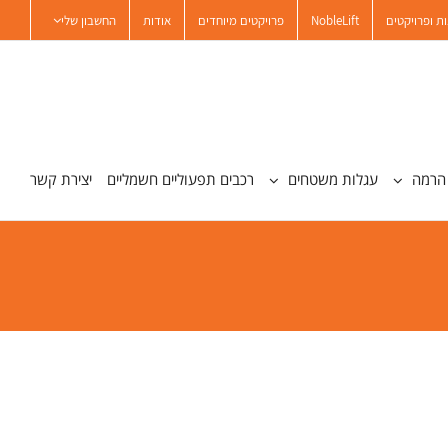
ת ופרויקטים
NobleLift
פרויקטים מיוחדים
אודות
החשבון שלי
הרמה
עגלות משטחים
רכבים תפעוליים חשמליים
יצירת קשר