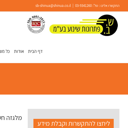
Ski
התקשרו אלינו : טל':
03-9341260
|
sb-shinua@shinua.co.il
t
conten
פתח סרגל נגישות
דף הבית
אודות
כל מוצ
מלגזה חש
ליחצו להתקשרות וקבלת מידע