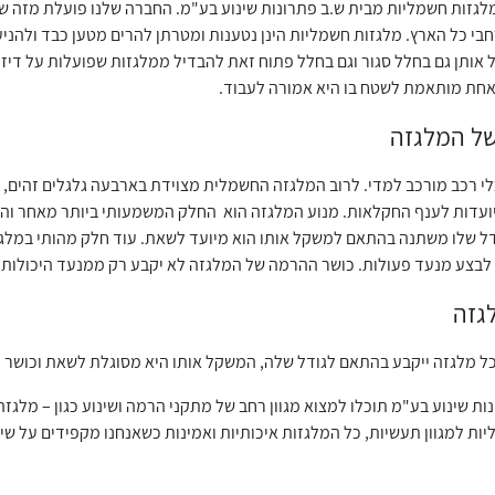
מלגזות חשמליות מבית ש.ב פתרונות שינוע בע"מ. החברה שלנו פועלת מזה ש
בי כל הארץ. מלגזות חשמליות הינן נטענות ומטרתן להרים מטען כבד ולהני
 אותן גם בחלל סגור וגם בחלל פתוח זאת להבדיל ממלגזות שפועלות על דיז
אחת מותאמת לשטח בו היא אמורה לעבוד.
של המלגזה
י רכב מורכב למדי. לרוב המלגזה החשמלית מצוידת בארבעה גלגלים זהים, א
ועדות לענף החקלאות. מנוע המלגזה הוא החלק המשמעותי ביותר מאחר והו
ל שלו משתנה בהתאם למשקל אותו הוא מיועד לשאת. עוד חלק מהותי במלגזה
 לבצע מנעד פעולות. כושר ההרמה של המלגזה לא יקבע רק ממנעד היכולות של
גזה
ל מלגזה ייקבע בהתאם לגודל שלה, המשקל אותו היא מסוגלת לשאת וכושר ה
נות שינוע בע"מ תוכלו למצוא מגוון רחב של מתקני הרמה ושינוע כגון – מל
ות למגוון תעשיות, כל המלגזות איכותיות ואמינות כשאנחנו מקפידים על שיר