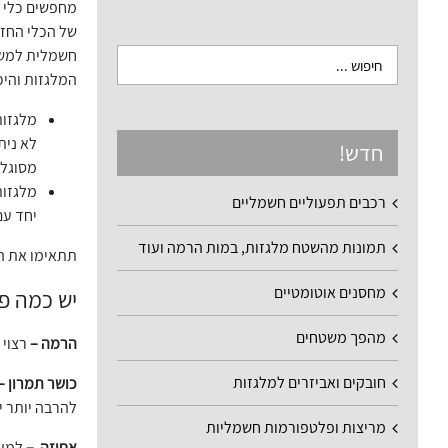
מחפשים כלי ה
חשמלית למשוו
המלגזות והיכ
מלגזות
לא נית
חדש!
מסוגלת 
מלגזות
רכבים תפעוליים חשמליים
יחד עם זאת, כו
תמונות מהשטח מלגזות, במות הרמה ועוד
תתאימו את ה
מחסנים אוטומטיים
יש כמה פ
מהפך משטחים
הרמה –
רצוי 
חובקים ואביזרים למלגזות
כושר תמרון –
להרבה יותר י
מריצות ופלטפורמות חשמליות
אחיזה –
למעט