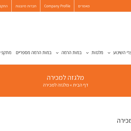
מאמרים
Company Profile
חברות מיוצגות
התקנו
רי השינוע
מלגזות
במות הרמה
במות הרמה מספריים
מתקני 
מלגזה למכירה
דף הבית
»
מלגזה למכירה
כירה