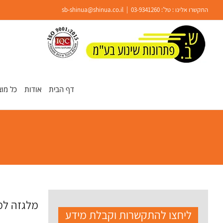
Ski
התקשרו אלינו : טל':
03-9341260
|
sb-shinua@shinua.co.il
t
conten
פתח סרגל נגישות
דף הבית
אודות
כל מוצ
מלגזה למ
ליחצו להתקשרות וקבלת מידע