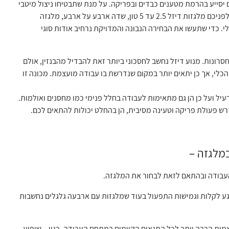
יסייע בהרמת מטענים כבדים ובפריקה. על מנת שתבטיחו ניצול מיטבי
של הכלי החזק הזה מומלץ לבחור את הכלי המתאים ביותר לתנאים ולצרכים שלכם בעסק. לפניכם מלגזות דיזל 2.5 עד 5 טון, שדה ארבע על ארבע, מלגזה
י. כדי שתעשו את הבחירה הנבונה והמדויקת נרחיב אודות סוגי
וחסרונות. מנוע דיזל נחשב לחסכוני ביותר זאת להבדיל מהבנזין, אולם
כלי, אך כן יתאים יותר במקום שנדרשת בו עבודה מועצמת. מכונה זו
עיל ועל כן הן גם מתאימות לעבודה בחלל פנימי כמו מחסנים ואולמות.
מלגזה –
העבודה ובהתאם לזאת לבחור את המלגזה.
וגע לקלות וגמישות התפעול בעוד שמלגזות עם ארבעה גלגלים נחשבות
ות הרבה יותר לכל התנאים הקיימים במתחם העבודה, כגון – שיפוע