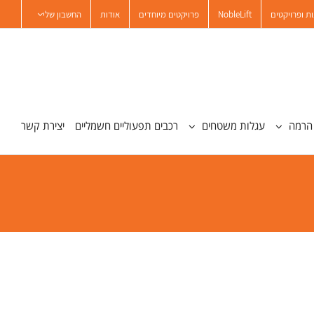
ת ופרויקטים
NobleLift
פרויקטים מיוחדים
אודות
החשבון שלי
הרמה
עגלות משטחים
רכבים תפעוליים חשמליים
יצירת קשר