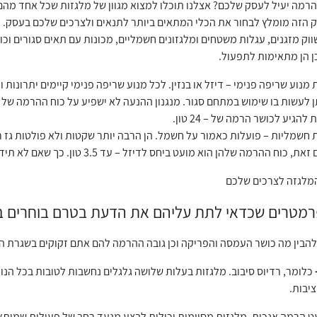
רמה יעיל לעסק שלכם? אצלנו תוכלו למצוא מגוון של מלגזות שכל אחד מהם 
ק מזגנים, עגלות משטחים ומלגזונים חשמליים, מכונות עם תאים סגורים וכול
ן הן מתאימות לתפעול.
 מנוע שריפה פנימי – דיזל או בנזין. לכל מנוע שריפה פנימי קיימים יתרונות 
ן לעשות בו שימוש במתחם סגור. מנגנון ההנעה לא ישפיע על כוח ההרמה של ה
להגיע לכושר הרמה של – 24 טון.
 חשמליות – פועלות כאמור על חשמל. הן הרבה יותר שקטות ולא פולטות גז ר
ח ההרמה שלהן הוא מועט ביחס לדיזל – עד 3.5 טון. כך שאם לא תידרש פעולת פריקה וטעינה מסיבית, הן בהחלט יכולות להתאים לכם.
מלגזה לצרכים שלכם
רמטרים שכדאי לתת עליהם את הדעת בטרם בוחרים ב
להבין מה כושר העמסה והפריקה וכן גובה ההרמה להם אתם זקוקים בשגרת 
כלומר, רדיוס סיבוב. מלגזות בעלות שלושה גלגלים נחשבות לטובות בכל הנ
ציבות.
 הרמה אנכית, מלגזות מסוימות יכולות לבצע מנעד רחב של פעולות שמותאמ