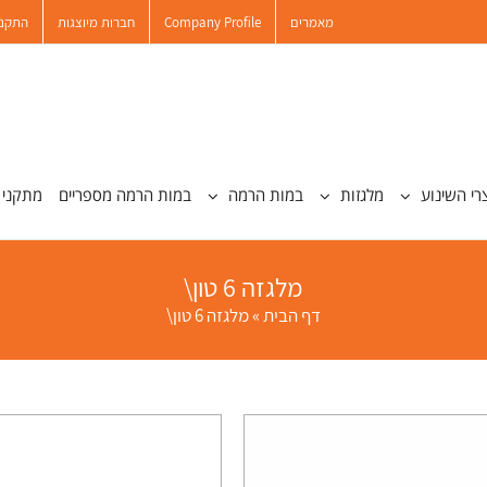
מאמרים
Company Profile
חברות מיוצגות
התקנו
רי השינוע
מלגזות
במות הרמה
במות הרמה מספריים
מתקני 
מלגזה 6 טון\
דף הבית
»
מלגזה 6 טון\