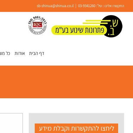
Ski
התקשרו אלינו : טל':
03-9341260
|
sb-shinua@shinua.co.il
t
conten
פתח סרגל נגישות
דף הבית
אודות
כל מוצ
ליחצו להתקשרות וקבלת מידע