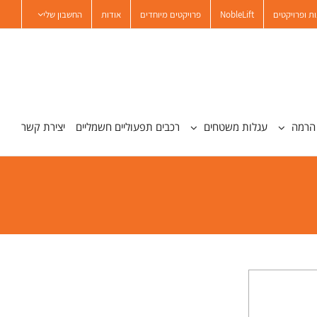
ת ופרויקטים
NobleLift
פרויקטים מיוחדים
אודות
החשבון שלי
הרמה
עגלות משטחים
רכבים תפעוליים חשמליים
יצירת קשר