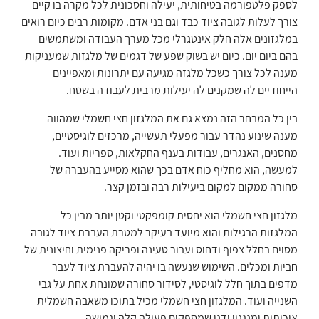
לספק פלטפורמה בטיחותית, יעילה וחסכונית לכל מקרה בו קיים
צורך לעלות לגובה ציוד כבד וגם בני אדם. מקומות רבים כיום רואים
במלגזונים אלה חלק אינטגרלי מכל מערך העבודה ומשתמשים
בהם ביום יום. כיום יש בשוק שפע של דגמים של מלגזות שמעניקות
מענה לכל צורך כשכל מלגזה מגיעה עם יתרונות ומאפיינים
הייחודיים לה שמקנים לה יעילות מרבית לעבודה בשטח.
בין כל המבחר הזה נמצא גם את המלגזון חצי חשמלי שמהווה
מענה שינוע נהדר עבור מפעלי תעשייה, מרכזים לוגיסטיים,
מחסנים, האנגרים, עבודות בענף החקלאות, ספריות ועוד.
למעשה, הוא מחליף כוח אדם בכך שהוא מסייע בהעברה של
סחורה ממקום למקום ביעילות רבה ובזמן קצר.
מלגזון חצי חשמלי הוא יחסית קומפקטי וקטן יותר מבין כל
המלגזות הרגילות והוא מיועד בעיקר למטרת העברת ציוד לגובה
מסוים בחלל צפוף ודחוס ועבור טעינה ופריקה פנימית וחיצונית של
חביות ומכלים. השימוש שנעשה בו יהיה להעברת ציוד לעבר
מדפים בתוך חלל לוגיסטי, לסידור סחורה שמונחת אחת על גבי
השנייה ועוד. המלגזון חצי חשמלי מכיל בתוכו משאבה חשמלית
איכותית ומנגנון ידני שמספקים פעולה קלה וגמישה.