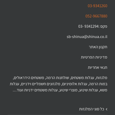
03-9341260
052-9667880
פקס :9341294 -03
sb-shinua@shinua.co.il
תקנון האתר
מדיניות הפרטיות
תנאי אחריות
מלגזות, עגלות משטחים, שולחנות הרמה, משטחים הידראולים,
במות הרמה, עגלות אלומיניום, מלגזונים חשמליים וידניים, עגלות
משא, עגלות שינוע, מוצרי שינוע, עגלות משטחים ידניות ועוד…
כל סוגי המלגזות