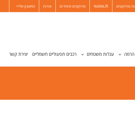
ת ופרויקטים
NobleLift
פרויקטים מיוחדים
אודות
החשבון שלי
הרמה
עגלות משטחים
רכבים תפעוליים חשמליים
יצירת קשר