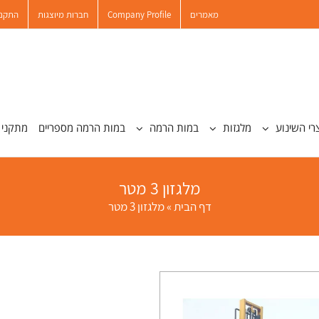
מאמרים
Company Profile
חברות מיוצגות
התקנו
רי השינוע
מלגזות
במות הרמה
במות הרמה מספריים
מתקני 
מלגזון 3 מטר
דף הבית
»
מלגזון 3 מטר