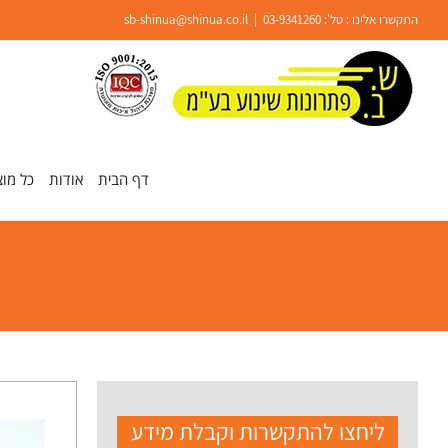
Ski
התקשרו אלינו : טל':
03-9341260
|
sb-shinua@shinua.co.il
t
conten
פתח סרגל נגישות
דף הבית
אודות
כל מוצ
ליחצו להתקשרות וקבלת מידע