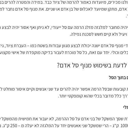
לנו מכירים, מיועדות כאמור להרמה של ציוד כבד. במידה והמטרה להרים בני
אדם, מתקן שמיועד לאכלוס של בן אדם או שניים. את מנוף סל אדם נחבר למ
.
יה מחובר למלגזה מזלג הרמה עם סל ייעודי, לא ניתן ואף אסור יהיה לבצע
ויעיל ולא קיים חשש לסכנת נפילה.
י מנוף סל אדם ישנה יכולת לבצע מגוון עבודות בשטח כמו – העברת ציוד, גי
ים וכולי. יחד עם זאת, כל סל מוכרח לעבור בדיקה מוקפדת של אישי מקצו
לדעת בשימוש מנוף סל אדם?
 בתוך הסל
 קובעות שבסל הרמה אפשר יהיה להרים עד שני אנשים וקיים איסור מוחלט לח
ך כלל מדובר בכלי שהוא קומפקטי יותר.
לי
ת שסך המשקל של בני אדם על סל ההרמה, לא יעבור את חמישית מהמשקל ש
משקל עד – 00