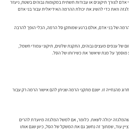
 אדם לצורך תיקונים או עבודות תשתית במקומות גבוהים בשטח, ניעזר
לגזה וזאת כדי להשיג את יכולת ההרמה האידיאלית עבור בני אדם
 הרמה של בני אדם, אולם ברגע שמותקן סל הרמה, הכלי הופך להרבה
זום של ענפים מעצים גבוהים, התקנת שלטים, תיקוני עמודי חשמל,
ע מוסמך על מנת שיאשר את כשירותו של הסל.
רוג מהנחייה זו. ישנם מתקני הרמה שניתן להם אישור הרמה רק עבור
המלגזה יכולה לשאת. כלומר, אם למשל המלגזה מיועדת להרים
10 ק"ג – הרי שמשקל שני אאנשים יחד על המלגזה לא יעלה מ – 250 ק"ג. נציין עוד, שמתוך זה נחשב גם את המשקל של הסל, כיוון שגם אותו