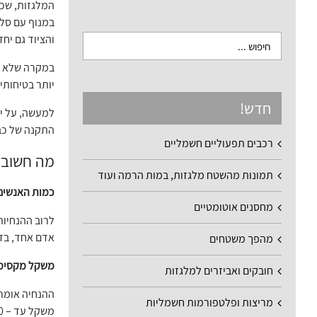
המלגזות, שכו
במנוף עם סל 
והציוד גם יחד
במקרה שלא יה
יותר בטיחותי 
חדש!
למעשה, על יד
התקנה של כבל
רכבים תפעוליים חשמליים
מה חשוב 
תמונות מהשטח מלגזות, במות הרמה ועוד
כמות האנשים
מחסנים אוטומטיים
לרוב ההנחיות
אדם אחד, בדר
מהפך משטחים
משקל מקסימ
חובקים ואביזרים למלגזות
ההנחיה אומר
מריצות ופלטפורמות חשמליות