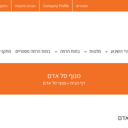
מאמרים
Company Profile
חברות מיוצגות
התקנו
רי השינוע
מלגזות
במות הרמה
במות הרמה מספריים
מתקני 
מנוף סל אדם
דף הבית
»
מנוף סל אדם
אדם