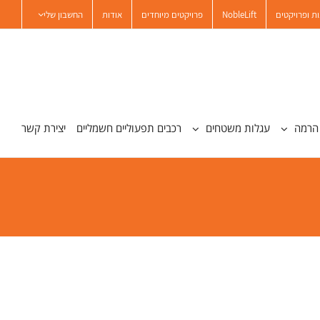
ת ופרויקטים
NobleLift
פרויקטים מיוחדים
אודות
החשבון שלי
הרמה
עגלות משטחים
רכבים תפעוליים חשמליים
יצירת קשר