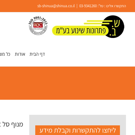
Ski
התקשרו אלינו : טל':
03-9341260
|
sb-shinua@shinua.co.il
t
conten
פתח סרגל נגישות
דף הבית
אודות
כל מוצ
מנוף סל 
ליחצו להתקשרות וקבלת מידע