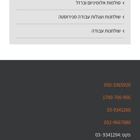
סולמות אלומיניום וברזל
שולחנות ועגלות עבודה מנירוסטה
שולחנות עבודה
050-3365920
1700-700-956
03-9341260
052-9667880
פקס :9341294 -03