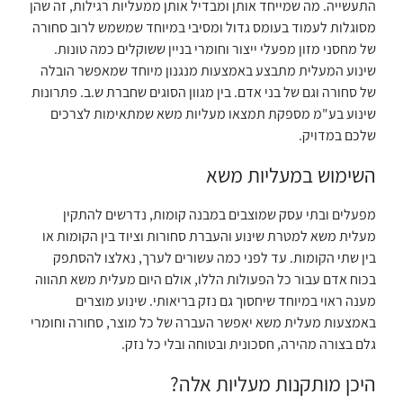
התעשייה. מה שמייחד אותן ומבדיל אותן ממעליות רגילות, זה שהן
מסוגלות לעמוד בעומס גדול ומסיבי במיוחד שמשמש לרוב סחורה
של מחסני מזון מפעלי ייצור וחומרי בניין ששוקלים כמה טונות.
שינוע המעלית מתבצע באמצעות מנגנון מיוחד שמאפשר הובלה
של סחורה וגם של בני אדם. בין מגוון הסוגים שחברת ש.ב. פתרונות
שינוע בע"מ מספקת תמצאו מעליות משא שמתאימות לצרכים
שלכם במדויק.
השימוש במעליות משא
מפעלים ובתי עסק שמוצבים במבנה קומות, נדרשים להתקין
מעלית משא למטרת שינוע והעברת סחורות וציוד בין הקומות או
בין שתי הקומות. עד לפני כמה עשורים לערך, נאלצו להסתפק
בכוח אדם עבור כל הפעולות הללו, אולם היום מעלית משא תהווה
מענה ראוי במיוחד שיחסוך גם נזק בריאותי. שינוע מוצרים
באמצעות מעלית משא יאפשר העברה של כל מוצר, סחורה וחומרי
גלם בצורה מהירה, חסכונית ובטוחה ובלי כל נזק.
היכן מותקנות מעליות אלה?