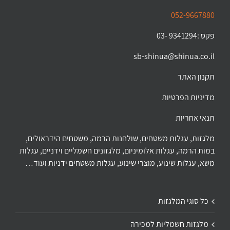
052-9667880
פקס :9341294 -03
sb-shinua@shinua.co.il
תקנון האתר
מדיניות הפרטיות
תנאי אחריות
מלגזות, עגלות משטחים, שולחנות הרמה, משטחים הידראולים,
במות הרמה, עגלות אלומיניום, מלגזונים חשמליים וידניים, עגלות
משא, עגלות שינוע, מוצרי שינוע, עגלות משטחים ידניות ועוד…
כל סוגי המלגזות
מלגזות חשמליות למכירה