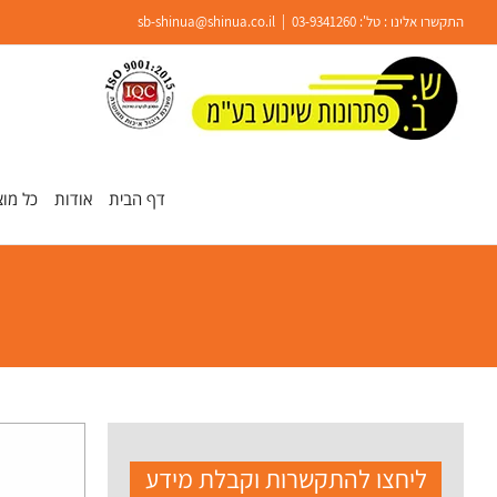
Ski
התקשרו אלינו : טל':
03-9341260
|
sb-shinua@shinua.co.il
t
conten
פתח סרגל נגישות
דף הבית
אודות
כל מוצ
ליחצו להתקשרות וקבלת מידע