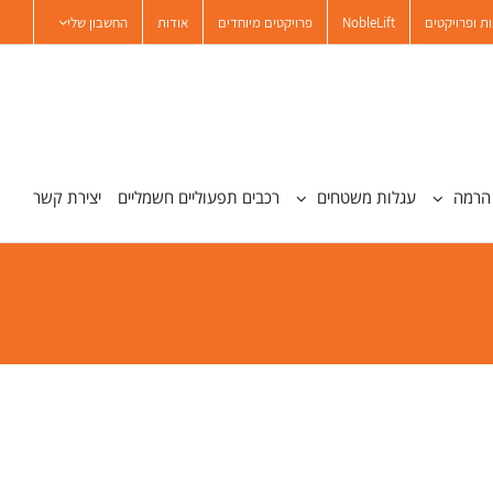
ת ופרויקטים
NobleLift
פרויקטים מיוחדים
אודות
החשבון שלי
הרמה
עגלות משטחים
רכבים תפעוליים חשמליים
יצירת קשר