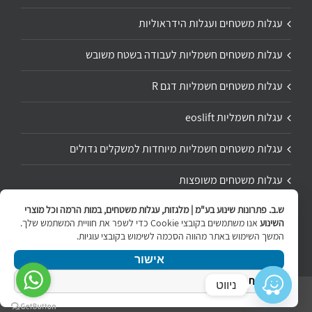
עגלות משטחים ועגלות הידראוליות
עגלות משטחים חשמליות לעבודה בשטח משובש
עגלות משטחים חשמליות דגם R
עגלות חשמליות eoslift
עגלות משטחים חשמליות מיוחדות למשקלים גדולים
עגלות משטחים משופצות
ש.ב. פתרונות שינוע בע"מ | מלגזות, עגלות משטחים, במות הרמה וכל מוצרי
תיקון ושיפוץ עגלת משטחים
השינוע
אנו משתמשים בקובצי Cookie כדי לשפר את חוויית המשתמש שלך.
המשך השימוש באתר מהווה הסכמה לשימוש בקובצי עוגיות.
אישור
מדיניות הפרטיות
ניווט
Copyright 2020 | All Rights Reserved | Powered by
internetit