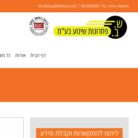
Ski
התקשרו אלינו : טל':
03-9341260
|
sb-shinua@shinua.co.il
t
conten
פתח סרגל נגישות
דף הבית
אודות
כל מוצ
ליחצו להתקשרות וקבלת מידע