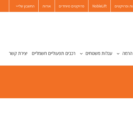
ת ופרויקטים
NobleLift
פרויקטים מיוחדים
אודות
החשבון שלי
הרמה
עגלות משטחים
רכבים תפעוליים חשמליים
יצירת קשר