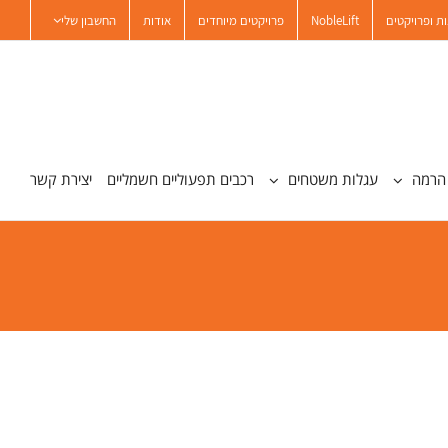
ת ופרויקטים
NobleLift
פרויקטים מיוחדים
אודות
החשבון שלי
הרמה
עגלות משטחים
רכבים תפעוליים חשמליים
יצירת קשר