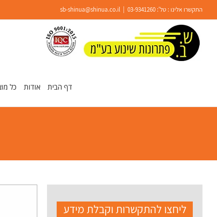
Ski
התקשרו אלינו : טל':
03-9341260
|
sb-shinua@shinua.co.il
t
conten
פתח סרגל נגישות
דף הבית
אודות
כל מוצ
ליחצו להתקשרות וקבלת מידע