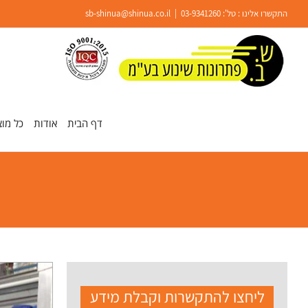
Ski
התקשרו אלינו : טל':
03-9341260
|
sb-shinua@shinua.co.il
t
conten
פתח סרגל נגישות
דף הבית
אודות
כל מוצ
ליחצו להתקשרות וקבלת מידע