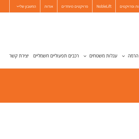
ת ופרויקטים
NobleLift
פרויקטים מיוחדים
אודות
החשבון שלי
הרמה
עגלות משטחים
רכבים תפעוליים חשמליים
יצירת קשר