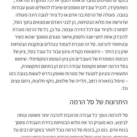
במקרים מסוימים מחברים אותו למנוף או לכל מתקן הרמה אחר,
כשתפקידו, להכיל עובדים מוסמכים שיוכלו להשלים מגוון עבודות
בגובה. פעולה של הרמת בני אדם או כל ציוד לגובה הינה פעולה
שדורשת את מלוא הבטיחות, הן לבני האדם שנמצאים בתוך הסל,
לסחורה ולציוד וגם לכל הזירה עצמה. על כן, כל סל הרמה מוכרח
להיבדק אחת לחצי שנה ולספק אישור מגורם מוסמך שהוא כשיר
ובטיחותי להרמה. סל זה מוכרח לעמוד בנהלים ובתקנות הבטיחות
שהן בין היתר – הימצאות נקודת עיגון עבור כל עובד בסל, ציון של
הכמות המותרת של העובדים והן ציון העומס המקסימלי. שימוש
בסל הרמה ישמש מקומות עבודה רבים הן בתחום התקשורת,
התעשייה והגינון למנעד של מטרות שאותן נדרש לעשות בגובה כמו
– טיפול בתאורת רחוב, תלייה של שלטים, ניקוי חלונות, גיזום עצים
וכו'.
היתרונות של סל הרמה
סל להרמה הופך כל עבודה מרוכבת להרבה יותר פשוטה ונוחה
לביצוע. הוא מעניק הר את מלוא הבטיחות בזירת העבודה וחוסך
בכוח אדם. כמו כן, בזכות סל הרמה נוכל לוותר במקרים רבים על