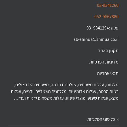
03-9341260
052-9667880
פקס :9341294 -03
sb-shinua@shinua.co.il
תקנון האתר
מדיניות הפרטיות
תנאי אחריות
מלגזות, עגלות משטחים, שולחנות הרמה, משטחים הידראולים,
במות הרמה, עגלות אלומיניום, מלגזונים חשמליים וידניים, עגלות
משא, עגלות שינוע, מוצרי שינוע, עגלות משטחים ידניות ועוד…
כל סוגי המלגזות