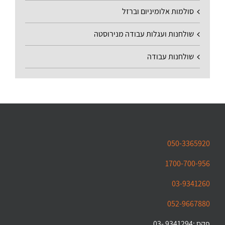
סולמות אלומיניום וברזל
שולחנות ועגלות עבודה מנירוסטה
שולחנות עבודה
050-3365920
1700-700-956
03-9341260
052-9667880
פקס :9341294 -03