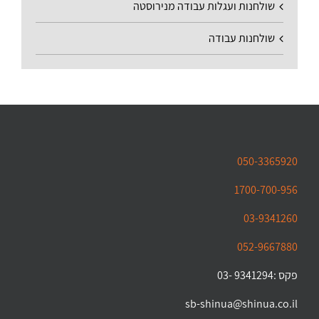
שולחנות ועגלות עבודה מנירוסטה
שולחנות עבודה
050-3365920
1700-700-956
03-9341260
052-9667880
פקס :9341294 -03
sb-shinua@shinua.co.il