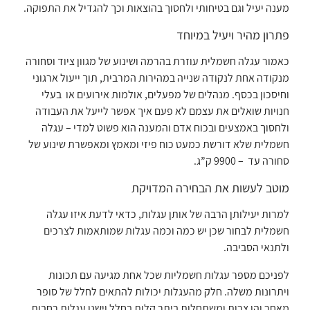
מענה יעיל וגם בטיחותי ולחסוך בהוצאות וכך להגדיל את התפוקה.
פתרון מהיר ויעיל במיוחד
כאמור עגלה חשמלית עוזרת בהרמה ושינוע של מגוון ציוד וסחורה
מנקודה אחת לנקודה שנייה במהירות המרבית, תוך ייעול ארגוני
וחיסכון בכסף. מנהלים של מפעלים, אולמות אירועים או בעלי
חנויות שואלים את עצמם לא פעם איך אפשר לייעל את העבודה
ולחסוך באמצעים ובכוח אדם והמענה הוא פשוט למדי – עגלה
חשמלית שלא דורשת כמעט כוח פיזי ומאמץ ומאפשרת שינוע של
סחורה עד – 9900 ק”ג.
מוטב לעשות את הבחירה המדויקת
למרות יעילותן הרבה של אותן עגלות, כדאי לדעת איזו עגלה
חשמלית לבחור שכן יש כמה וכמה עגלות שמותאמות לצרכים
ולתנאי הסביבה.
לפניכם מספר עגלות חשמליות שכל אחת מגיעה עם תכונות
ויתרונות משלה. חלק מהעגלות יכולות להתאים לחלל של סופר
מאחר והן צרות ומשתחלות ביתר קלות בחלל וישנן עגלות רחבות