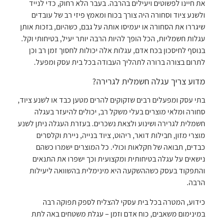
את חיינו לפשוטים ויעילים בהרבה. בעבר הלא רחוק, כדי לנייד
ולשנע ציוד וסחורה היה צורך בכוח ומאמץ פיזי רב של עובדים
שיגררו את הסחורה או יעמיסו אותה על גבם, כשהיום, בזכות אותן
עגלות חשמליות, הכל הופך להיות הרבה יותר יעיל, בטיחותי וקל.
בנוסף לחיסכון בכח אדם, עגלות אלה יכולות לחסוך זמן רב וכן
לתרום בצורה ברורה לתהליך העבודה בכל בית עסק ומפעל.
מדוע צריך עגלה חשמלית לגרירה?
בתי עסק ומפעלים רבים שזקוקים להרים מטען כבד או לשנע ציוד,
סחורה ומלאי מוצרים בעלי משקל רב, יכולים להיעזר בעגלה
חשמלית לגרירה ושינוע ולצאת נשכרים. בעזרת העגלה ניתן לשנע
מוצרי מזון, חבילות דואר, ריהוט, ציוד בנייה, ניירת וקלסרים
כבדים, תבואה של חקלאות וכולי. כל המוצרים ישמרו כשהם
נישאים על עגלה בטיחותית ומקצועית וכך ישפרו את התנאים
והתפקוד בעסק כשההשקעה היא מינימלית בהשוואה ליעילות
הרבה.
כידוע, המטרה בכל בית עסקי להצליח לספק תפוקה רבה
במינימום משאבים, כוח אדם וזמן – עגלת משטחים באה לתת