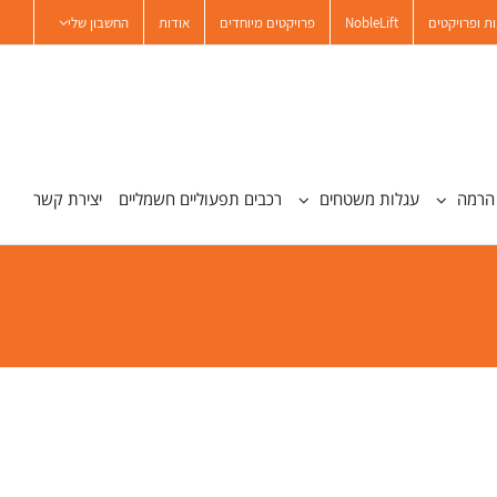
ת ופרויקטים
NobleLift
פרויקטים מיוחדים
אודות
החשבון שלי
הרמה
עגלות משטחים
רכבים תפעוליים חשמליים
יצירת קשר