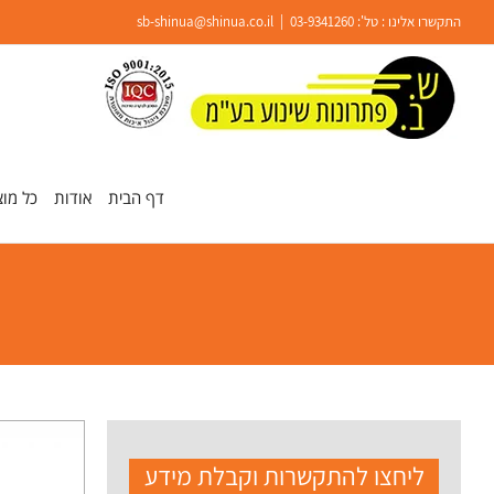
Ski
התקשרו אלינו : טל':
03-9341260
|
sb-shinua@shinua.co.il
t
conten
פתח סרגל נגישות
דף הבית
אודות
כל מוצ
ליחצו להתקשרות וקבלת מידע