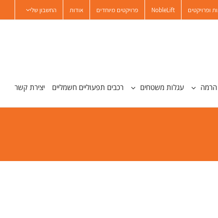
ת ופרויקטים
NobleLift
פרויקטים מיוחדים
אודות
החשבון שלי
הרמה
עגלות משטחים
רכבים תפעוליים חשמליים
יצירת קשר