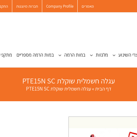
מאמרים
Company Profile
חברות מיוצגות
התקנו
רי השינוע
מלגזות
במות הרמה
במות הרמה מספריים
מתקני 
עגלה חשמלית שוקלת PTE15N SC
דף הבית
»
עגלה חשמלית שוקלת PTE15N SC