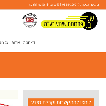
Ski
התקשרו אלינו : טל':
03-9341260
|
sb-shinua@shinua.co.il
t
conten
פתח סרגל נגישות
דף הבית
אודות
כל מוצ
ליחצו להתקשרות וקבלת מידע