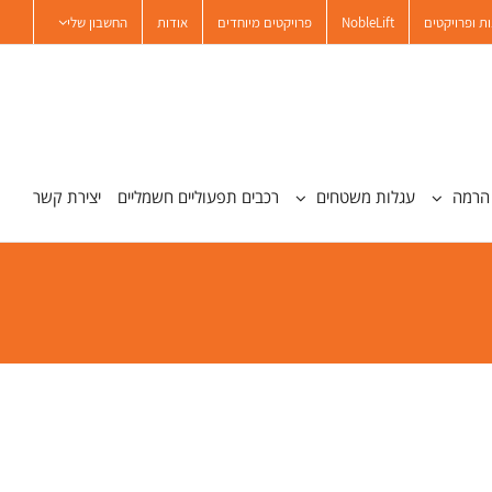
ת ופרויקטים
NobleLift
פרויקטים מיוחדים
אודות
החשבון שלי
הרמה
עגלות משטחים
רכבים תפעוליים חשמליים
יצירת קשר