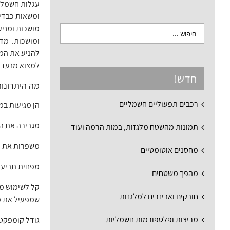
עגלות חשמלית
ומשאות כבדים
מושכות ומניע
ומושכות. מדו
להניע את המש
למצוא מנעד ש
חדש!
מה היתרונו
רכבים תפעוליים חשמליים
הן מגיעות במבחר
מגבירה את הפ
תמונות מהשטח מלגזות, במות הרמה ועוד
משפרות את הב
מחסנים אוטומטיים
מפחית תביעות
מהפך משטחים
קל לשימוש מש
חובקים ואביזרים למלגזות
שמפעיל את מנ
מריצות ופלטפורמות חשמליות
גודל קומפקטי