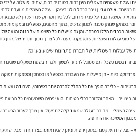
 ועגלת משטחים חשמלית הינן זהות במובנים רבים, שתיהן פועלות על ידי מ
 במיוחד. אולם עדיין ניכר הבדל בולט ביניהן – עגלה חשמלית מיועדת לדחיפ
ות את המשא הכבד על פני המרחב, לכל כיוון ומרחק שנדרש. הן לא מבצעות
בר במתקן שנותן מענה למגוון צרכים, בתוך מחסנים, מפעלים ובמקומות מוסד
אות הכבדים הללו במרחב. והן גם מייעלות כל משימות של הזזה והנעה של מ
ל סוגי עגלות חשמליות שתספקנה מענה לכל צורך תכוף ותדיר של מגוון סח
ת של עגלות חשמליות של חברת פתרונות שינוע בע"מ?
 דגמים כשכל דגם מסוגל להניע, למשוך ולגרור בשטח משקלים שונים החל מ – 1000 ק"ג ועד ל – 000
רודוקטיביות – הן מייעלות את העבודה במפעל או במחסן ומספקות תפוקה גב
טיחות – כלי זה הופך את כל החלל להרבה יותר בטיחותי, העבודה נעשית בצ
 פיצויים – מאחר ומדובר בכלי בטיחותי הוא יפחית משמעותית כל תביעת פיצו
יכה חשמלי – מדובר בעגלה שמאוד קלה לתפעול. אין צורך לעבור הכשרה שכ
גנון המשיכה או הדחיפה.
 – עגלה זו היא קטנה באופן יחסית וניתן להניח אותה בצד החדר מבלי שתיק