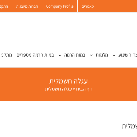
מאמרים
Company Profile
חברות מיוצגות
התקנו
רי השינוע
מלגזות
במות הרמה
במות הרמה מספריים
מתקני 
עגלה חשמלית
דף הבית
»
עגלה חשמלית
מלית