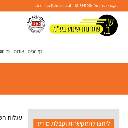
Ski
התקשרו אלינו : טל':
03-9341260
|
sb-shinua@shinua.co.il
t
conten
פתח סרגל נגישות
דף הבית
אודות
כל מוצ
עגלות חש
ליחצו להתקשרות וקבלת מידע