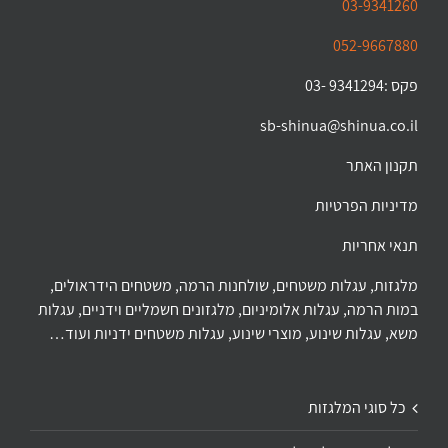
03-9341260
052-9667880
פקס :9341294 -03
sb-shinua@shinua.co.il
תקנון האתר
מדיניות הפרטיות
תנאי אחריות
מלגזות, עגלות משטחים, שולחנות הרמה, משטחים הידראולים,
במות הרמה, עגלות אלומיניום, מלגזונים חשמליים וידניים, עגלות
משא, עגלות שינוע, מוצרי שינוע, עגלות משטחים ידניות ועוד…
כל סוגי המלגזות