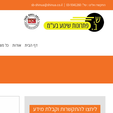
Ski
התקשרו אלינו : טל':
03-9341260
|
sb-shinua@shinua.co.il
t
conten
פתח סרגל נגישות
דף הבית
אודות
כל מוצ
ליחצו להתקשרות וקבלת מידע