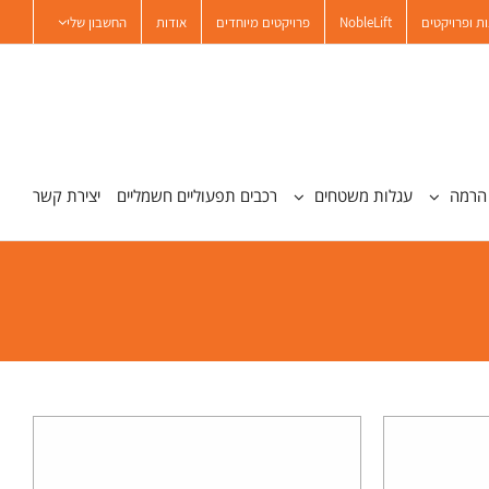
ת ופרויקטים
NobleLift
פרויקטים מיוחדים
אודות
החשבון שלי
הרמה
עגלות משטחים
רכבים תפעוליים חשמליים
יצירת קשר