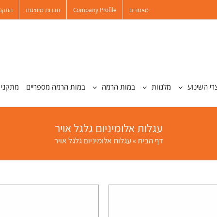
מאמרים
Company Profile
חברות מיוצגות
התקנו
רי השינוע
מלגזות
במות הרמה
במות הרמה מספריים
מתקני 
עגלות אלומיניום גלגל אויר
דף הבית
»
עגלות אלומיניום גלגל אויר