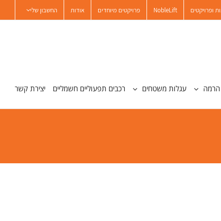
ת ופרויקטים
NobleLift
פרויקטים מיוחדים
אודות
החשבון שלי
הרמה
עגלות משטחים
רכבים תפעוליים חשמליים
יצירת קשר