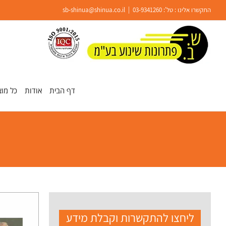
Ski
התקשרו אלינו : טל':
03-9341260
|
sb-shinua@shinua.co.il
t
conten
פתח סרגל נגישות
דף הבית
אודות
כל מוצ
ליחצו להתקשרות וקבלת מידע