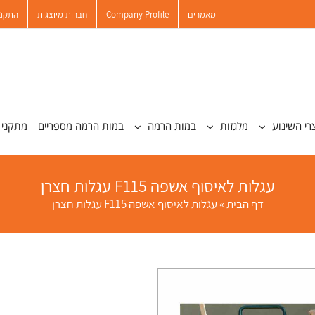
מאמרים
Company Profile
חברות מיוצגות
התקנו
רי השינוע
מלגזות
במות הרמה
במות הרמה מספריים
מתקני 
עגלות לאיסוף אשפה F115 עגלות חצרן
דף הבית
»
עגלות לאיסוף אשפה F115 עגלות חצרן