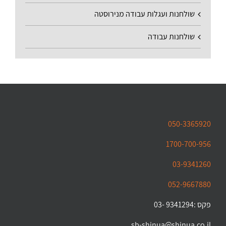
שולחנות ועגלות עבודה מנירוסטה
שולחנות עבודה
050-3365920
1700-700-956
03-9341260
052-9667880
פקס :9341294 -03
sb-shinua@shinua.co.il