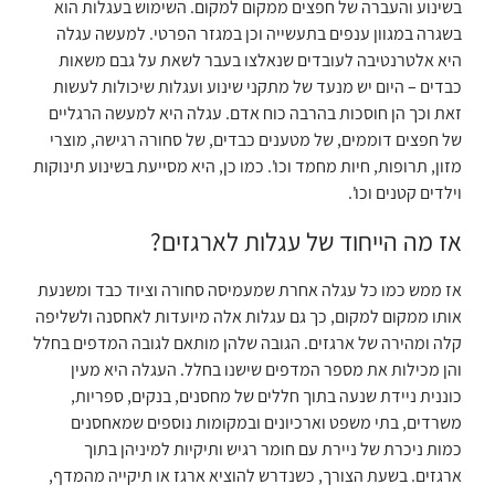
בשינוע והעברה של חפצים ממקום למקום. השימוש בעגלות הוא
בשגרה במגוון ענפים בתעשייה וכן במגזר הפרטי. למעשה עגלה
היא אלטרנטיבה לעובדים שנאלצו בעבר לשאת על גבם משאות
כבדים – היום יש מנעד של מתקני שינוע ועגלות שיכולות לעשות
זאת וכך הן חוסכות בהרבה כוח אדם. עגלה היא למעשה הרגליים
של חפצים דוממים, של מטענים כבדים, של סחורה רגישה, מוצרי
מזון, תרופות, חיות מחמד וכו'. כמו כן, היא מסייעת בשינוע תינוקות
וילדים קטנים וכו'.
אז מה הייחוד של עגלות לארגזים?
אז ממש כמו כל עגלה אחרת שמעמיסה סחורה וציוד כבד ומשנעת
אותו ממקום למקום, כך גם עגלות אלה מיועדות לאחסנה ולשליפה
קלה ומהירה של ארגזים. הגובה שלהן מותאם לגובה המדפים בחלל
והן מכילות את מספר המדפים שישנו בחלל. העגלה היא מעין
כוננית ניידת שנעה בתוך חללים של מחסנים, בנקים, ספריות,
משרדים, בתי משפט וארכיונים ובמקומות נוספים שמאחסנים
כמות ניכרת של ניירת עם חומר רגיש ותיקיות למיניהן בתוך
ארגזים. בשעת הצורך, כשנדרש להוציא ארגז או תיקייה מהמדף,