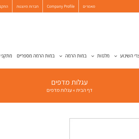
מאמרים
Company Profile
חברות מיוצגות
התקנו
רי השינוע
מלגזות
במות הרמה
במות הרמה מספריים
מתקני 
עגלות מדפים
דף הבית
»
עגלות מדפים