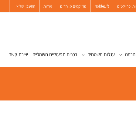
ת ופרויקטים
NobleLift
פרויקטים מיוחדים
אודות
החשבון שלי
הרמה
עגלות משטחים
רכבים תפעוליים חשמליים
יצירת קשר