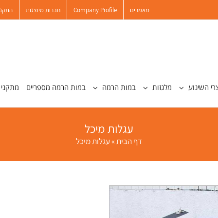
מאמרים
Company Profile
חברות מיוצגות
התקנו
רי השינוע
מלגזות
במות הרמה
במות הרמה מספריים
מתקני 
עגלות מיכל
דף הבית
»
עגלות מיכל