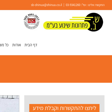
Ski
התקשרו אלינו : טל':
03-9341260
|
sb-shinua@shinua.co.il
t
conten
פתח סרגל נגישות
דף הבית
אודות
כל מוצ
ליחצו להתקשרות וקבלת מידע