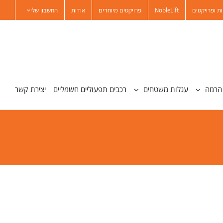
ת ופרויקטים
NobleLift
פרויקטים מיוחדים
אודות
החשבון שלי
הרמה
עגלות משטחים
רכבים תפעוליים חשמליים
יצירת קשר