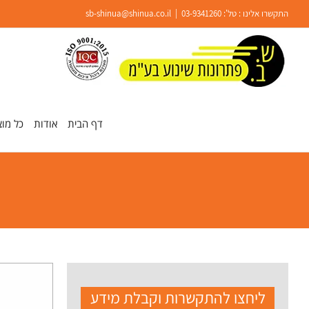
Ski
התקשרו אלינו : טל':
03-9341260
|
sb-shinua@shinua.co.il
t
conten
פתח סרגל נגישות
דף הבית
אודות
כל מוצ
ליחצו להתקשרות וקבלת מידע