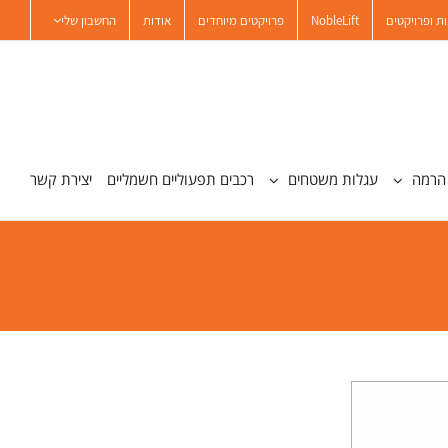
ת ופרויקטים
NobleLift
פרויקטים מיוחדים
אודות
החשבון שלי
הרמה
עגלות משטחים
רכבים תפעוליים חשמליים
יצירת קשר