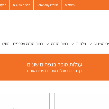
מאמרים
Company Profile
חברות מיוצגות
התקנו
רי השינוע
מלגזות
במות הרמה
במות הרמה מספריים
מתקני 
עגלות סופר בנפחים שונים
דף הבית
»
עגלות סופר בנפחים שונים