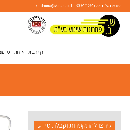
Ski
התקשרו אלינו : טל':
03-9341260
|
sb-shinua@shinua.co.il
t
conten
פתח סרגל נגישות
דף הבית
אודות
כל מוצ
ליחצו להתקשרות וקבלת מידע