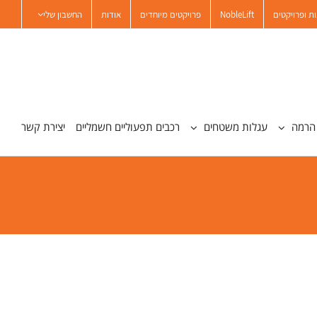
ת ופרויקטים
NobleLift
פרויקטים מיוחדים
אודות
החשבון שלי
הרמה
עגלות משטחים
רכבים תפעוליים חשמליים
יצירת קשר