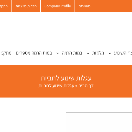
מאמרים
Company Profile
חברות מיוצגות
התקנו
רי השינוע
מלגזות
במות הרמה
במות הרמה מספריים
מתקני 
עגלות שינוע לחביות
דף הבית
»
עגלות שינוע לחביות