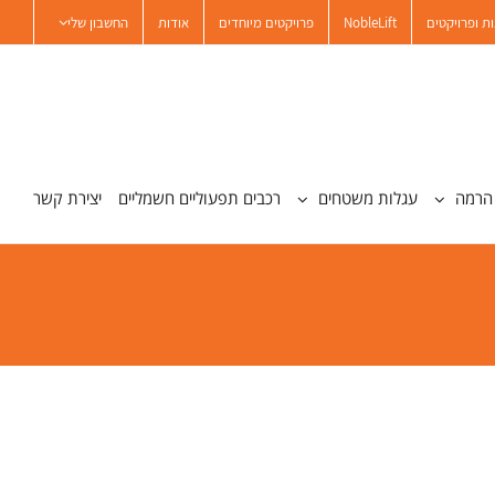
ת ופרויקטים
NobleLift
פרויקטים מיוחדים
אודות
החשבון שלי
הרמה
עגלות משטחים
רכבים תפעוליים חשמליים
יצירת קשר