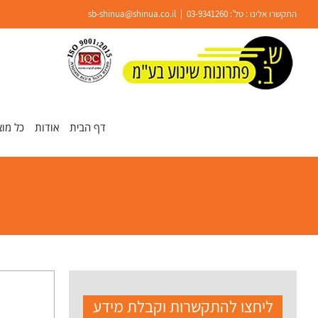
Ski
התקשרו אלינו : טל':
03-9341260
|
sb-shinua@shinua.co.il
t
conten
פתח סרגל נגישות
דף הבית
אודות
כל מוצ
ליחצו להתקשרות וקבלת מידע