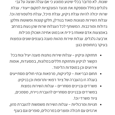
שונות. לא מדובר בכלי שינוע ממונע כי אם עגלה שנעה על גבי
גלגלים בחלל ומספקת את מנעד הפונקציות למקום ייעודי. עגלת
שרות יכולה להיות עגלת ניקיון, עגלת מיכל, עגלת פלטפורמה וכו'.
עגלות השירות מגוונות מאוד בגודלן, חלקן קטנות ופשוטות וחלקן
גדולות ומורכבות. המשותף לכל העגלות שרות שהן נעות במרחב
באמצעות אדם שאוחז בידית או במוט אחיזה ושכולן מכילות
ארבעה גלגלים. עגלות שירות מהוות מענה בענפים שונים ונפוצות
בעיקר בתחומים כגון:
תחזוקה וניקיון – עגלות שירות נותנות מענה יעיל ונוח בכל
הקשור לניקיון ותחזוקת חללים במלונות, במסעדות, אומות
אירועים וכן במוסדות הלימוד.
תחום הבריאות – קליניקות, מרפאות ובתי חולים מסתייעים
בעגלה זו בהעברה של ציוד רפואי ותרופות וכן בניקיון.
משרדים ובניינים מסחריים – עגלות השירות נפוצות
במשרדים ובבניינים מסחריים להעברת ניירת, מסמכים,
ציוד משרדי וכו'.
חנויות ומרכוליות – עגלות השירות משמשות להעברת מזון,
ארגזים עם תכולה ומוצרים במרכולים, סופרים וגם בענף