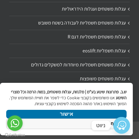
עגלות משטחים ועגלות הידראוליות
עגלות משטחים חשמליות לעבודה בשטח משובש
עגלות משטחים חשמליות דגם R
עגלות חשמליות eoslift
עגלות משטחים חשמליות מיוחדות למשקלים גדולים
עגלות משטחים משופצות
ש.ב. פתרונות שינוע בע"מ | מלגזות, עגלות משטחים, במות הרמה וכל מוצרי
תיקון ושיפוץ עגלת משטחים
השינוע
אנו משתמשים בקובצי Cookie כדי לשפר את חוויית המשתמש שלך.
המשך השימוש באתר מהווה הסכמה לשימוש בקובצי עוגיות.
אישור
מדיניות הפרטיות
ניווט
Copyright 2020 | All Rights Reserved | Powered by
internetit