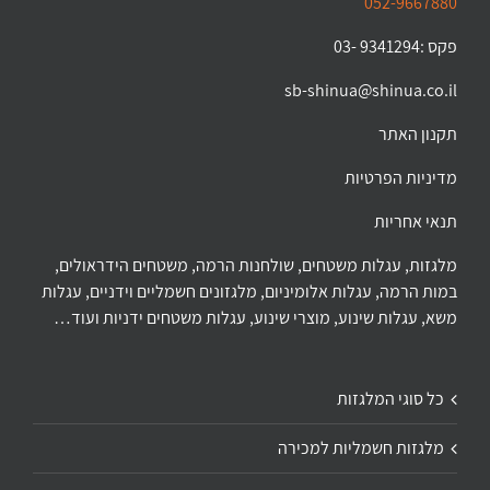
052-9667880
פקס :9341294 -03
sb-shinua@shinua.co.il
תקנון האתר
מדיניות הפרטיות
תנאי אחריות
מלגזות, עגלות משטחים, שולחנות הרמה, משטחים הידראולים,
במות הרמה, עגלות אלומיניום, מלגזונים חשמליים וידניים, עגלות
משא, עגלות שינוע, מוצרי שינוע, עגלות משטחים ידניות ועוד…
כל סוגי המלגזות
מלגזות חשמליות למכירה