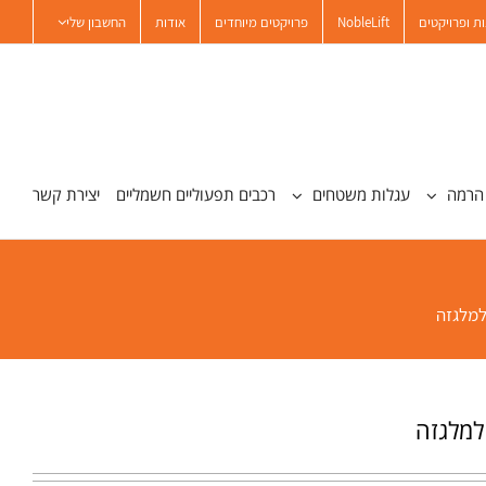
ת ופרויקטים
NobleLift
פרויקטים מיוחדים
אודות
החשבון שלי
הרמה
עגלות משטחים
רכבים תפעוליים חשמליים
יצירת קשר
למלגזה
למלגזה