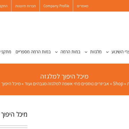
מאמרים
Company Profile
חברות מיוצגות
התקנו
רי השינוע
מלגזות
במות הרמה
במות הרמה מספריים
מתקני 
מיכל היפוך למלגזה
»
Shop
»
אביזרים נוספים פחי אשפה למלגזה מגבהים ועוד
»
מיכל היפוך 
מיכל היפוך 