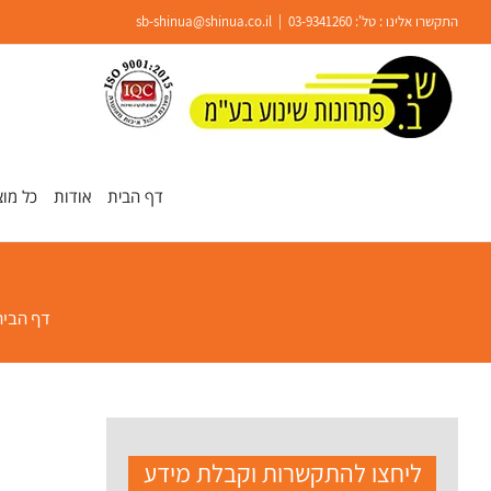
Ski
התקשרו אלינו : טל':
03-9341260
|
sb-shinua@shinua.co.il
t
conten
פתח סרגל נגישות
דף הבית
אודות
כל מוצ
דף הבית
ליחצו להתקשרות וקבלת מידע