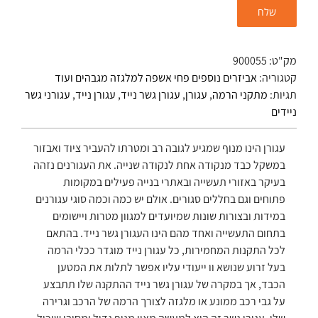
מק"ט:
900055
קטגוריה:
אביזרים נוספים פחי אשפה למלגזה מגבהים ועוד
תגיות:
מתקני הרמה
,
עגורן
,
עגורן גשר נייד
,
עגורן נייד
,
עגורני גשר
ניידים
עגורן הינו מנוף שמגיע לגובה רב ומטרתו להעביר ציוד ואבזור
במשקל כבד מנקודה אחת לנקודה שנייה. את העגורנים נזהה
בעיקר באזורי תעשייה ובאתרי בנייה פעילים במקומות
פתוחים וגם בחללים סגורים. אולם יש כמה וכמה סוגי עגורנים
במידות ובצורות שונות שמיועדים למגוון מטרות ויישומים
בתחום התעשייה ואחד מהם הינו העגורן גשר נייד. בהתאם
לכל התקנות המחמירות, כל עגורן נייד מוגדר ככלי הרמה
בעל זרוע שנושא וו ייעודי עליו אפשר לתלות את המטען
הכבד, אך במקרה של עגורן גשר נייד ההתקנה שלו תתבצע
על גבי רכב ממונע או מלגזה לצורך הרמה של הרכב וגרירה