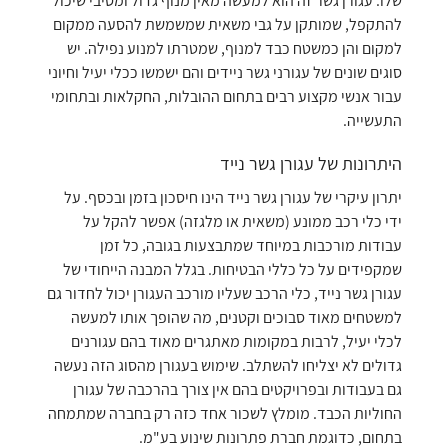
שלו. עגורן גשר זה הוא למעשה מאין מנוף גדול ומסיבי שיכול
להתקפל, שמותקן על גבי משאית שמשמשת להסעה ממקום
למקום והן כמשטח כבד למנוף, שמטרתו למנוע נפילה. יש
סוגים שונים של עגורני גשר ניידים והם ישמשו ככלי יעיל וחיוני
עבור אנשי מקצוע רבים בתחום ההובלות, החקלאות ובתחומי
התעשייה.
היתרונות של עגורן גשר נייד
יתרון עיקרי של עגורן גשר נייד הינו חיסכון בזמן ובכסף. על
ידי כלי רכב ממונע (משאית או מלגזה) אפשר להקל על
עבודות מורכבות במיוחד שמתבצעות בגובה, כל זמן
שמקפידים על כל כללי הבטיחות. בגלל המבנה הייחודי של
עגורן גשר נייד, כלי הרכב שעליו מורכב העגורן יכול לחדור גם
למשטחים מאוד סבוכים וקטנים, מה שהופך אותו למעשה
לכלי יעיל, לרבות במקומות מאתגרים מאוד בהם עגורנים
גדולים לא יצליחו להשתלב. שימוש בעגורן מהסוג הזה נעשה
גם בעבודות ובפרויקטים בהם אין צורך בהרכבה של עגורן
החוליות הכבד. מומלץ לשכור אחד כזה רק בחברה שמתמחה
בתחום, כדוגמת חברת פתרונות שינוע בע"מ.